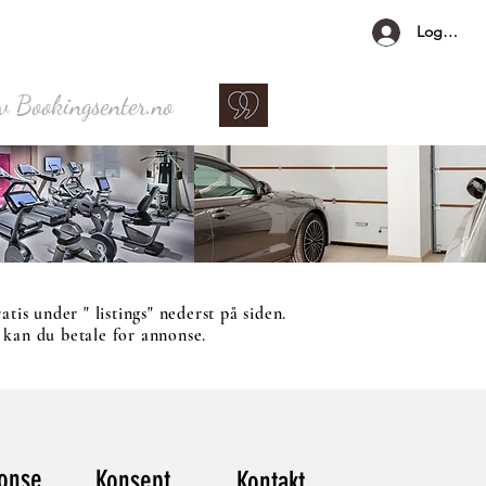
Logg Inn
av Bookingsenter.no
atis under " listings" nederst på siden.
- kan du betale for annonse.
onse
Konsept
Kontakt