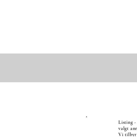
Listing 
valgt an
Vi tilby