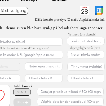
- få skrivetilgang
Klikk ikon for prosedyre (G-mail / Apple) kalender link
elt i denne ruten blir bare synlig på helside/betalings-annonser
Nettsted (om aktuelt)
Tilgjengelighetinfo (evt)
L lenke må starte med "https://www."
Bilde kontakt
SEND
Bilde