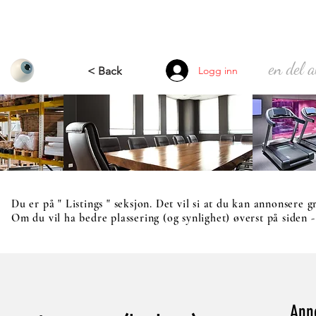
en del 
< Back
Logg inn
Du er på " Listings " seksjon. Det vil si at du kan annonsere gr
Om du vil ha bedre plassering (og synlighet) øverst på siden 
Ann