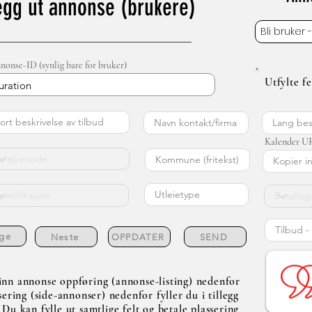
egg ut annonse (brukere)
Bli bruker 
nonse-ID (synlig bare for bruker)
Utfylte f
uration
Kalender UR
ige
Neste
OPPDATER
SEND
e inn annonse oppføring (annonse-listing) nedenfor
ring (side-annonser) nedenfor fyller du i tillegg
. Du kan fylle ut samtlige felt og betale plassering