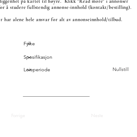
liggenhet på kartet til høyre. Klikk "Read more" i annonser
or å studere fullstendig annonse-innhold (kontakt/bestilling).
 har alene hele ansvar for alt av annonseinnhold/tilbud.
Nullstill
Forrige
Neste