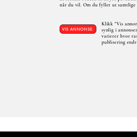
når du vil. Om du fyller ut samtlige f
Klikk "Vis annon
VIS ANNONSE
synlig i annonse
varierer hvor ras
publisering endr