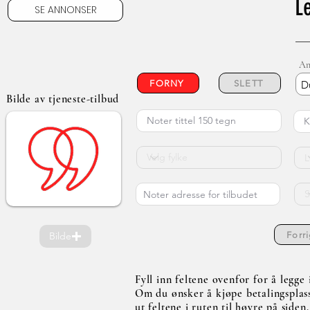
L
SE ANNONSER
An
FORNY
SLETT
D
Bilde av tjeneste-tilbud
Forr
Bilde
Fyll inn feltene ovenfor for å legg
Om du ønsker å kjøpe betalingsplasse
ut feltene i ruten til høyre på siden