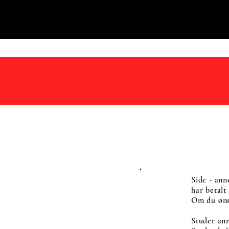
Side - ann
har betalt
Om du ønsk
Studer ann