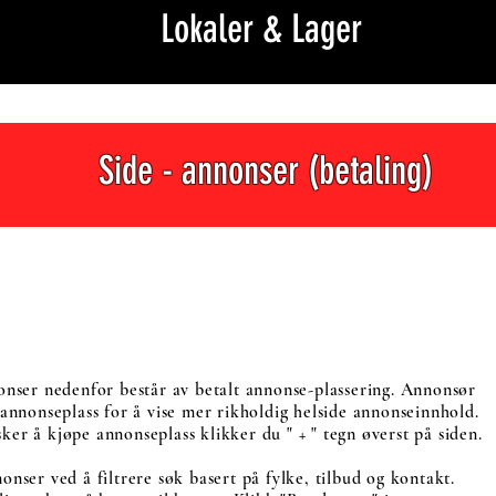
Lokaler & Lag
Side - annonser (betaling)
onser nedenfor består av betalt annonse-plassering. Annonsør
 annonseplass for å vise mer rikholdig helside annonseinnhold.
er å kjøpe annonseplass klikker du " + " tegn øverst på siden.
onser ved å filtrere søk basert på fylke, tilbud og kontakt.