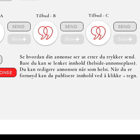
Tilbud - C
 A
Tilbud - B
SEND
SEND
SEND
Bilde
Bilde
Bilde
Se hvordan din annonse ser ut etter du trykker send.
Bare du kan se lenket innhold (helside-annonseplass).
Du kan redigere annonsen når som helst. Når du er
NONSE
fornøyd kan du publisere innhold ved å klikke + tegn.