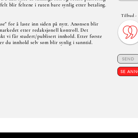
elt blir feltene i ruten bare synlig etter betaling.
Tilbud -
se" for å laste inn siden på nytt. Anonsen blir
markedet etter redaksjonell kontroll. Det
kt vi får studert/publisert innhold. Etter første
er du innhold selv som blir synlig i sanntid.
SEND
SE AN