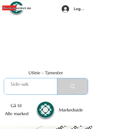
Booking
senter.no
Logg Inn
Utleie - Tjenester
Gå til
Markedsside
Alle marked