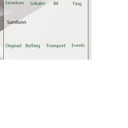
Eiendom
Lokaler
Bil
Ting
Samfunn
Events
Dugnad
Bytting
Transport
Bedrift
Jobb
Reklame
Partner
Siste nytt
Alle marked