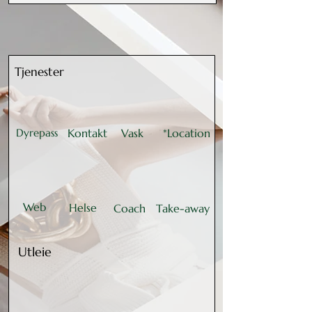
Tjenester
Dyrepass
Kontakt
Vask
*Location
Web
Helse
Coach
Take-away
Utleie