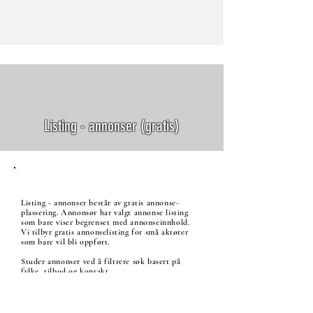
Listing - annonser (gratis)
Listing - annonser består av gratis annonse-
plassering. Annonsør har valgt annonse listing
som bare viser begrenset med annonseinnhold.
Vi tilbyr gratis annonselisting for små aktører
som bare vil bli oppført.
Studer annonser ved å filtrere søk basert på
fylke, tilbud og kontakt.
Annonsører har alene hele ansvar for alt av
annonseinnhold/tilbud.