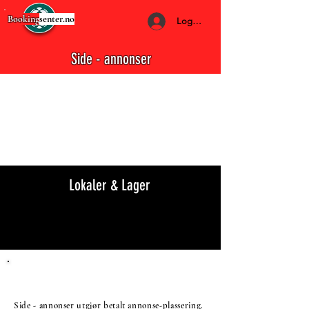
Booking
senter.no
Logg Inn
Side - annonser
Lokaler & Lager
Side - annonser utgjør betalt annonse-plassering.