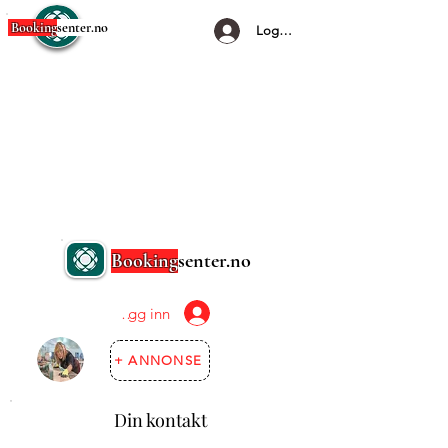
Booking
senter.no
Logg Inn
Booking
senter.no
Logg inn
+ ANNONSE
Din kontakt